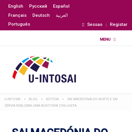
English
Русский
Español
Français
Deutsch
العربية
Português
Sessao
Registar
U-INTOSAI
>
BLOG
>
NOTÍCIA
>
SAI MACEDÓNIA DO NORTE E SAI
SÉRVIA REALIZAM UMA AUDITORIA CONJUNTA