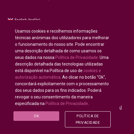
Inglês
English
(
)
Russo
Русский
(
)
Usamos cookies e recolhemos informações
Espanhol
Español
(
)
técnicas anónimas dos utilizadores para melhorar
o funcionamento do nosso site. Pode encontrar
Francês
Français
(
)
uma descrição detalhada de como usamos os
Alemão
Deutsch
(
)
seus dados na nossa
Política de Privacidade
. Uma
Árabe
العربية
(
)
descrição detalhada das tecnologias utilizadas
está disponível na Política de uso de
cookies e
Português
autorização automática
. Ao clicar no botão “Ok”,
concordará explicitamente com o processamento
dos seus dados para os fins indicados. Poderá
revogar o seu consentimento da maneira
especificada na
Política de Privacidade
.
Todos os direitos reservados © 2020 - 2025
U-INTOSAI
— Universidade Digital para Comunidade da INTOSAI
©
OK
POLÍTICA DE
Accounts Chamber of the Russian Federation
©
FSI
PRIVACIDADE
«CEAIT SP»