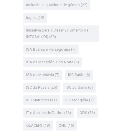
Inclusão e igualdade de género
(27)
Inglês
(29)
Iniciativa para o Desenvolvimento da
INTOSAI (IDI)
(30)
ISA Bósnia e Herzegovina
(7)
ISA da Macedónia do Norte
(6)
ISA da Moldávia
(7)
ISC Butão
(6)
ISC da Rússia
(26)
ISC Jordânia
(6)
ISC Marrocos
(11)
ISC Mongólia
(7)
IT e Análise de Dados
(36)
ODS
(76)
OLACEFS
(18)
ONU
(15)