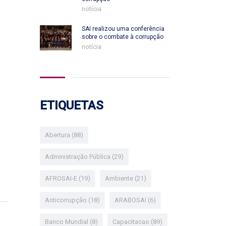
notícia
SAI realizou uma conferência
sobre o combate à corrupção
notícia
ETIQUETAS
Abertura
(88)
Administração Pública
(29)
AFROSAI-E
(19)
Ambiente
(21)
Anticorrupção
(18)
ARABOSAI
(6)
Banco Mundial
(8)
Capacitacao
(89)