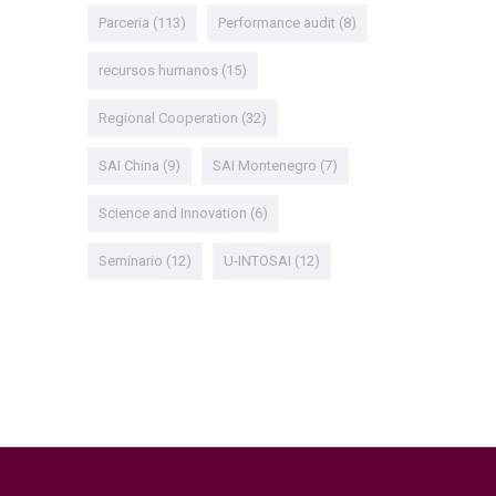
Parceria
(113)
Performance audit
(8)
recursos humanos
(15)
Regional Cooperation
(32)
SAI China
(9)
SAI Montenegro
(7)
Science and Innovation
(6)
Seminario
(12)
U-INTOSAI
(12)