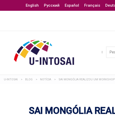
English
Русский
Español
Français
Deut
U-INTOSAI
>
BLOG
>
NOTÍCIA
>
SAI MONGÓLIA REALIZOU UM WORKSHOP 
SAI MONGÓLIA REA