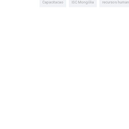
Capacitacao
ISC Mongólia
recursos huma