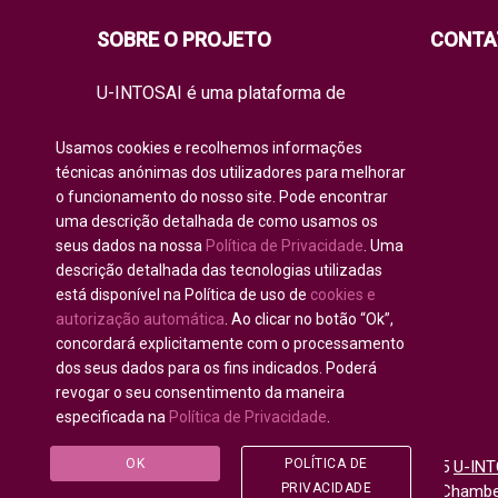
SOBRE O PROJETO
CONTA
U-INTOSAI é uma plataforma de
educação on-line para todos os
membros da INTOSAI, criada como um
Usamos cookies e recolhemos informações
espaço único para partilhar
técnicas anónimas dos utilizadores para melhorar
experiências e conhecimento.
o funcionamento do nosso site. Pode encontrar
A universidade oferece à comunidade
uma descrição detalhada de como usamos os
de auditoria global formatos de
seus dados na nossa
Política de Privacidade
. Uma
aprendizagem clássicos, bem como
os melhores projetos de formação e
descrição detalhada das tecnologias utilizadas
manuais práticos da INTOSAI, que
está disponível na Política de uso de
cookies e
combinam as iniciativas académicas
autorização automática
. Ao clicar no botão “Ok”,
existentes para educar os auditores
concordará explicitamente com o processamento
do futuro.
dos seus dados para os fins indicados. Poderá
revogar o seu consentimento da maneira
especificada na
Política de Privacidade
.
OK
POLÍTICA DE
Todos os direitos reservados © 2020 - 2025
U-INT
PRIVACIDADE
para Comunidade da INTOSAI
©
Accounts Chamber