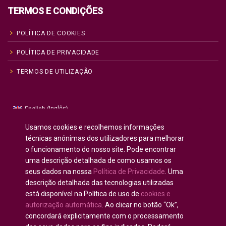
TERMOS E CONDIÇÕES
POLÍTICA DE COOKIES
POLÍTICA DE PRIVACIDADE
TERMOS DE UTILIZAÇÃO
Inglês
English
(
)
Russo
Русский
(
)
Usamos cookies e recolhemos informações
Espanhol
Español
técnicas anónimas dos utilizadores para melhorar
(
)
o funcionamento do nosso site. Pode encontrar
Francês
Français
(
)
uma descrição detalhada de como usamos os
Alemão
Deutsch
(
)
seus dados na nossa
Política de Privacidade
. Uma
Árabe
العربية
(
)
descrição detalhada das tecnologias utilizadas
está disponível na Política de uso de
cookies e
Português
autorização automática
. Ao clicar no botão “Ok”,
concordará explicitamente com o processamento