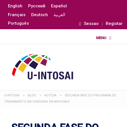
English
Русский
Español
Français
Deutsch
العربية
Português
Sessao
Registar
U-INTOSAI
>
BLOG
>
NOTÍCIA
>
SEGUNDA FASE DO PROGRAMA DE
TREINAMENTO EM COACHING DA AFROSAI-E