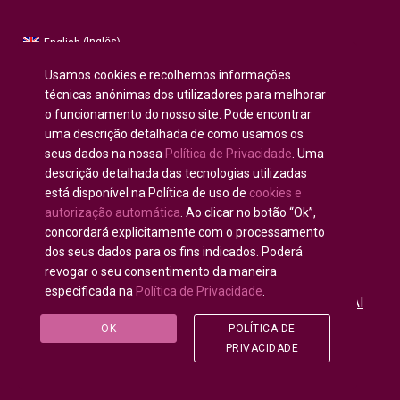
Inglês
English
(
)
Russo
Русский
(
)
Usamos cookies e recolhemos informações
Espanhol
Español
(
)
técnicas anónimas dos utilizadores para melhorar
o funcionamento do nosso site. Pode encontrar
Francês
Français
(
)
uma descrição detalhada de como usamos os
Alemão
Deutsch
(
)
seus dados na nossa
Política de Privacidade
. Uma
Árabe
العربية
(
)
descrição detalhada das tecnologias utilizadas
está disponível na Política de uso de
cookies e
Português
autorização automática
. Ao clicar no botão “Ok”,
concordará explicitamente com o processamento
dos seus dados para os fins indicados. Poderá
revogar o seu consentimento da maneira
especificada na
Política de Privacidade
.
Todos os direitos reservados © 2020 - 2025
U-INTOSAI
— Universidade Digital para Comunidade da INTOSAI
©
OK
POLÍTICA DE
Accounts Chamber of the Russian Federation
©
FSI
PRIVACIDADE
«CEAIT SP»