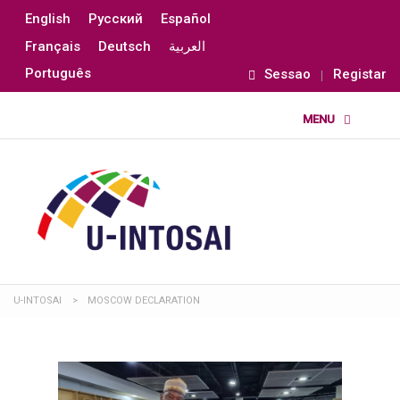
English
Русский
Español
Français
Deutsch
العربية
Português
Sessao
Registar
U-INTOSAI
>
MOSCOW DECLARATION