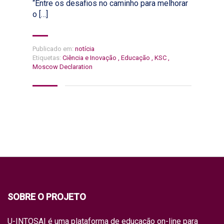
“Entre os desafios no caminho para melhorar
o […]
Publicado em:
notícia
Etiquetas:
Ciência e Inovação
,
Educação
,
KSC
,
Moscow Declaration
SOBRE O PROJETO
U-INTOSAI é uma plataforma de educação on-line para