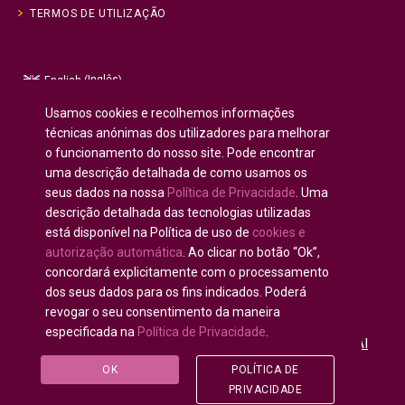
TERMOS DE UTILIZAÇÃO
Inglês
English
(
)
Russo
Русский
(
)
Usamos cookies e recolhemos informações
Espanhol
Español
técnicas anónimas dos utilizadores para melhorar
(
)
o funcionamento do nosso site. Pode encontrar
Francês
Français
(
)
uma descrição detalhada de como usamos os
Alemão
Deutsch
(
)
seus dados na nossa
Política de Privacidade
. Uma
Árabe
العربية
(
)
descrição detalhada das tecnologias utilizadas
está disponível na Política de uso de
cookies e
Português
autorização automática
. Ao clicar no botão “Ok”,
concordará explicitamente com o processamento
dos seus dados para os fins indicados. Poderá
revogar o seu consentimento da maneira
especificada na
Política de Privacidade
.
Todos os direitos reservados © 2020 - 2025
U-INTOSAI
— Universidade Digital para Comunidade da INTOSAI
©
OK
POLÍTICA DE
Accounts Chamber of the Russian Federation
©
FSI
PRIVACIDADE
«CEAIT SP»