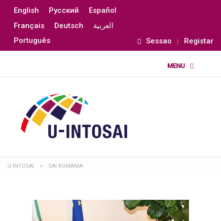
English
Русский
Español
Français
Deutsch
العربية
Português
Sessao
Registar
U-INTOSAI
>
SAI ROMANIA