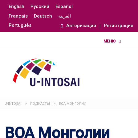
English
Русский
Español
Français
Deutsch
العربية
Português
Авторизация
Регистрация
U-INTOSAI
>
ПОДКАСТЫ
>
ВОА МОНГОЛИИ
ВОА Монголии