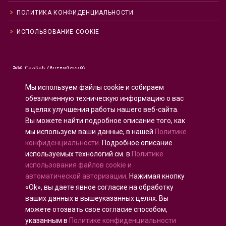
ПОЛИТИКА КОНФИДЕНЦИАЛЬНОСТИ
ИСПОЛЬЗОВАНИЕ COOKIE
Английский
English
(
)
Русский
Мы используем файлы cookie и собираем
Испанский
Español
(
)
обезличенную техническую информацию о вас
в целях улучшения работы нашего веб-сайта.
Французский
Français
(
)
Вы можете найти подробное описание того, как
Немецкий
Deutsch
(
)
мы используем ваши данные, в нашей
Политике
Арабский
العربية
(
)
конфиденциальности
. Подробное описание
используемых технологий см. в
Политике
Португальский, Португалия
Português
(
)
использования файлов cookie и
автоматической авторизации
. Нажимая кнопку
«Ok», вы даете явное согласие на обработку
ваших данных в вышеуказанных целях. Вы
можете отозвать свое согласие способом,
Все права защищены © 2020 - 2025
U-INTOSAI
—
указанным в
Политике конфиденциальности