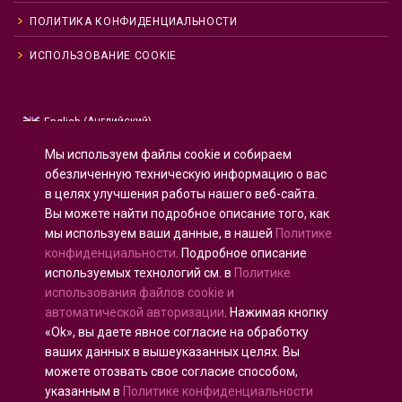
ПОЛИТИКА КОНФИДЕНЦИАЛЬНОСТИ
ИСПОЛЬЗОВАНИЕ COOKIE
Английский
English
(
)
Русский
Мы используем файлы cookie и собираем
Испанский
Español
(
)
обезличенную техническую информацию о вас
в целях улучшения работы нашего веб-сайта.
Французский
Français
(
)
Вы можете найти подробное описание того, как
Немецкий
Deutsch
(
)
мы используем ваши данные, в нашей
Политике
Арабский
العربية
(
)
конфиденциальности
. Подробное описание
используемых технологий см. в
Политике
Португальский, Португалия
Português
(
)
использования файлов cookie и
автоматической авторизации
. Нажимая кнопку
«Ok», вы даете явное согласие на обработку
ваших данных в вышеуказанных целях. Вы
можете отозвать свое согласие способом,
Все права защищены © 2020 - 2025
U-INTOSAI
—
указанным в
Политике конфиденциальности