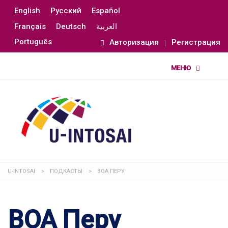
English
Русский
Español
Français
Deutsch
العربية
Português
Авторизация
Регистрация
U-INTOSAI
>
ПОДКАСТЫ
>
ВОА ПЕРУ
ВОА Перу