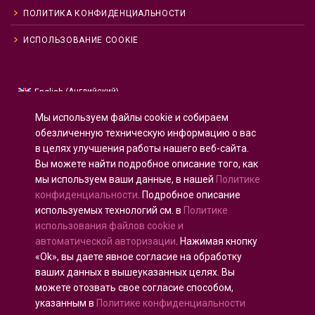
ПОЛИТИКА КОНФИДЕНЦИАЛЬНОСТИ
ИСПОЛЬЗОВАНИЕ COOKIE
Английский
English
(
)
Русский
Мы используем файлы cookie и собираем
Испанский
Español
(
)
обезличенную техническую информацию о вас
в целях улучшения работы нашего веб-сайта.
Французский
Français
(
)
Вы можете найти подробное описание того, как
Немецкий
Deutsch
(
)
мы используем ваши данные, в нашей
Политике
Арабский
العربية
(
)
конфиденциальности
. Подробное описание
используемых технологий см. в
Политике
Португальский, Португалия
Português
(
)
использования файлов cookie и
автоматической авторизации
. Нажимая кнопку
«Ok», вы даете явное согласие на обработку
ваших данных в вышеуказанных целях. Вы
можете отозвать свое согласие способом,
Все права защищены © 2020 - 2025
U-INTOSAI
—
указанным в
Политике конфиденциальности
Цифровой университет для сообщества ИНТОСАИ