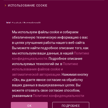
ИСПОЛЬЗОВАНИЕ COOKIE
Английский
English
(
)
Русский
Мы используем файлы cookie и собираем
Испанский
Español
(
)
обезличенную техническую информацию о вас
в целях улучшения работы нашего веб-сайта.
Французский
Français
(
)
Вы можете найти подробное описание того, как
Немецкий
Deutsch
(
)
мы используем ваши данные, в нашей
Политике
Арабский
العربية
(
)
конфиденциальности
. Подробное описание
используемых технологий см. в
Политике
Португальский, Португалия
Português
(
)
использования файлов cookie и
автоматической авторизации
. Нажимая кнопку
«Ok», вы даете явное согласие на обработку
ваших данных в вышеуказанных целях. Вы
можете отозвать свое согласие способом,
Все права защищены © 2020 - 2025
U-INTOSAI
—
указанным в
Политике конфиденциальности
Цифровой университет для сообщества ИНТОСАИ
©
Счетная палата Российской Федерации
©
ФКУ
OK
ПОДРОБНЕЕ