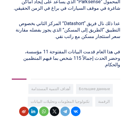
المحمول “Parksense” الذي يساعد على إيجاد أماكن
شاغرة في موقف السيارات في براغ في الزمن الحقيقي.
عدا ذلك نال فريق “Datashort” المركز الثاني بخصوص
التطبيق “الطريق إلى المسكن” الذي يجوز بفضله مقارنة
سعر استئجار مسكن مع راتب نقي.
في هذا العام قدمت البيانات المفتوحة 11 مؤسسة،
وحضر الحدث إجمالاً 115 شخص بما فيهم المنظمين
والحكام.
Большие данные
أهداف التنمية المستدامة
الرقمنة
تكنولوجيا المعلومات وتحليلات البيانات