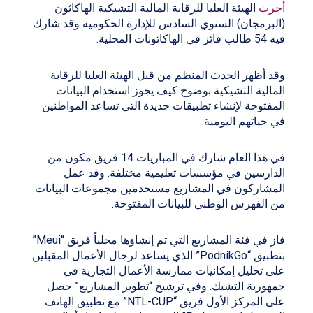
أجرت
الهيئة العليا للرقابة المالية التشيكية الهاكاثون
(البرمجان) السنوي السادس للإدارة الحكومية وقد شارك
فيه 54 طالب فائز في الهاكاثونات المحلية.
وقد أظهر الحدث المنظم من قبل الهيئة العليا للرقابة
المالية التشيكية بوضوح كيف يجوز استخدام البيانات
المفتوحة لإنشاء تطبيقات جديدة التي تساعد المواطنين
في حياتهم اليومية.
في هذا العام شارك في المباريات 14 فريق مكون من
الدارسين في مؤسسات تعليمية مختلفة. وقد عمل
المشاركون في المشاريع مستخدمين مجموعات البيانات
من الفهرس الوطني للبيانات المفتوحة.
فاز في فئة المشاريع التي تم إنشاؤها محلياً فريق “Meui”
بتطبيق “PodnikGo” الذي يساعد لرجال الأعمال المقبلين
على تحليل إمكانيات ممارسة الأعمال التجارية في
جمهورية التشيك. وفي ترشيح “تطوير المشاريع” حصل
على المركز الأول فريق “NTL-CUP” مع تطبيق الهاتف