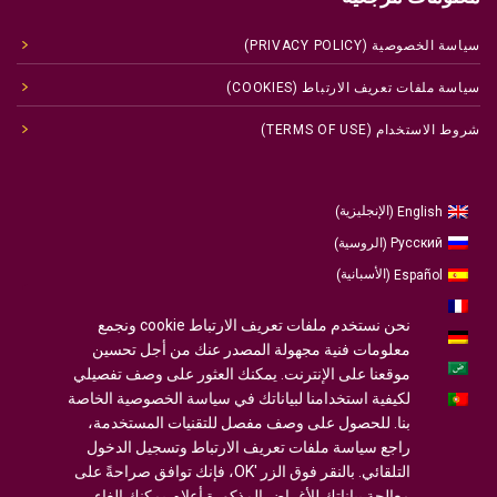
سياسة الخصوصية (PRIVACY POLICY)
سياسة ملفات تعريف الارتباط (COOKIES)
شروط الاستخدام (TERMS OF USE)
الإنجليزية
English
)
(
الروسية
Русский
)
(
الأسبانية
Español
)
(
الفرنسية
Français
)
(
نحن نستخدم ملفات تعريف الارتباط cookie ونجمع
الألمانية
Deutsch
)
(
معلومات فنية مجهولة المصدر عنك من أجل تحسين
العربية
موقعنا على الإنترنت. يمكنك العثور على وصف تفصيلي
لكيفية استخدامنا لبياناتك في سياسة الخصوصية الخاصة
البرتغالية ، البرتغال
Português
)
(
بنا. للحصول على وصف مفصل للتقنيات المستخدمة،
راجع سياسة ملفات تعريف الارتباط وتسجيل الدخول
التلقائي. بالنقر فوق الزر 'OK، فإنك توافق صراحةً على
معالجة بياناتك للأغراض المذكورة أعلاه. يمكنك إلغاء