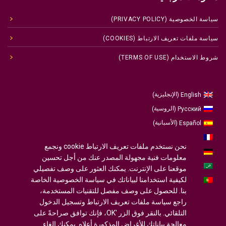
سياسة الخصوصية (PRIVACY POLICY)
سياسة ملفات تعريف الارتباط (COOKIES)
شروط الاستخدام (TERMS OF USE)
الإنجليزية
English
)
(
الروسية
Русский
)
(
الأسبانية
Español
)
(
الفرنسية
Français
)
(
نحن نستخدم ملفات تعريف الارتباط cookie ونجمع
الألمانية
Deutsch
)
(
معلومات فنية مجهولة المصدر عنك من أجل تحسين
العربية
موقعنا على الإنترنت. يمكنك العثور على وصف تفصيلي
لكيفية استخدامنا لبياناتك في سياسة الخصوصية الخاصة
البرتغالية ، البرتغال
Português
)
(
بنا. للحصول على وصف مفصل للتقنيات المستخدمة،
راجع سياسة ملفات تعريف الارتباط وتسجيل الدخول
التلقائي. بالنقر فوق الزر 'OK، فإنك توافق صراحةً على
معالجة بياناتك للأغراض المذكورة أعلاه. يمكنك إلغاء