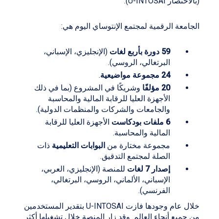
(بالاختصار U-INTOSAI).
الجامعة الرقمية لمجتمع الإنتوساي اليوم هي:
59 دورة بأربع لغات
(الإنجليزي، الإسباني،
البرتغالي، الروسي).
24 مجموعة مواضيعية
.
20 مؤلفًا
وشريكًا في المشروع (بما في ذلك
الأجهزة العليا للرقابة المالية والمحاسبة
والجامعات والشركات والمنظمات الدولية).
6 ملفات بودكاست
الأجهزة العليا للرقابة
المالية والمحاسبة.
مجموعة مختارة من
البوابات التعليمية
ذات
الصلة لمجتمع التدقيق.
إصدار 7 لغات
للمنصة (الإنجليزي، العربي،
الإسباني، الألماني، الروسي، البرتغالي،
الفرنسي).
خلال عام وجودها فازت U-INTOSAI بتقدير المستخدمين
من جميع أنحاء العالم. وقد زار المنصة خلال تشغيلها أكثر