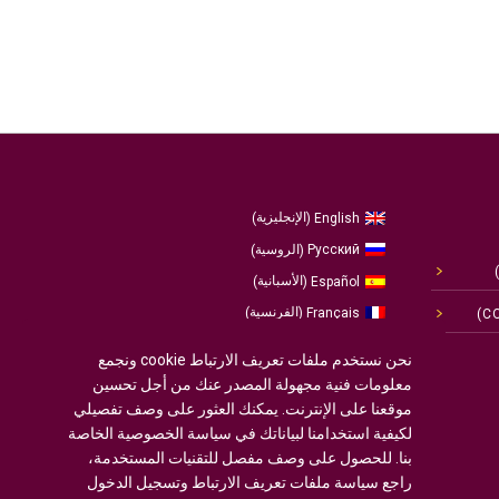
الإنجليزية
English
)
(
الروسية
Русский
)
(
الأسبانية
Español
)
(
الفرنسية
Français
)
(
الألمانية
Deutsch
)
(
نحن نستخدم ملفات تعريف الارتباط cookie ونجمع
العربية
معلومات فنية مجهولة المصدر عنك من أجل تحسين
البرتغالية ، البرتغال
Português
)
(
موقعنا على الإنترنت. يمكنك العثور على وصف تفصيلي
لكيفية استخدامنا لبياناتك في سياسة الخصوصية الخاصة
بنا. للحصول على وصف مفصل للتقنيات المستخدمة،
راجع سياسة ملفات تعريف الارتباط وتسجيل الدخول