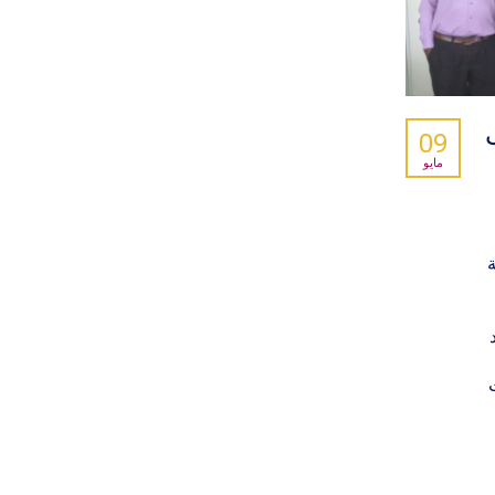
09
مايو
ة