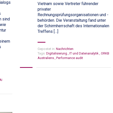
ialogs
Vietnam sowie Vertreter führender
privater
s
Rechnungsprüfungsorganisationen und -
n sind
behörden. Die Veranstaltung fand unter
owie
der Schirmherrschaft des Internationalen
ntur
Treffens […]
 einem
s
Gepostet in:
Nachrichten
Tags:
Digitalisierung
,
IT und Datenanalytik
,
ORKB
Australiens
,
Performance audit
AI