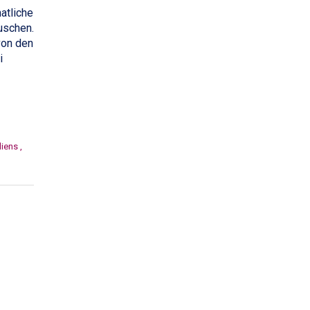
atliche
uschen.
von den
i
liens
,