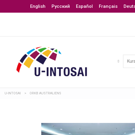
English
Русский
Español
Français
Deut
U-INTOSAI
>
ORKB AUSTRALIENS