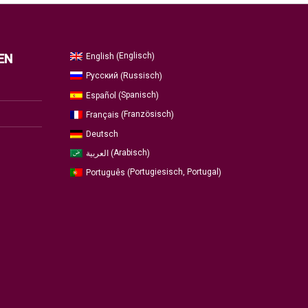
Englisch
English
EN
(
)
Russisch
Русский
(
)
Spanisch
Español
(
)
Französisch
Français
(
)
Deutsch
Arabisch
العربية
(
)
Portugiesisch, Portugal
Português
(
)