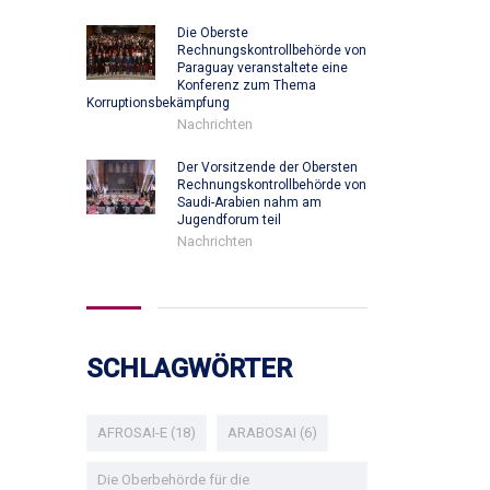
Die Oberste
Rechnungskontrollbehörde von
Paraguay veranstaltete eine
Konferenz zum Thema
Korruptionsbekämpfung
Nachrichten
Der Vorsitzende der Obersten
Rechnungskontrollbehörde von
Saudi-Arabien nahm am
Jugendforum teil
Nachrichten
SCHLAGWÖRTER
AFROSAI-E
(18)
ARABOSAI
(6)
Die Oberbehörde für die