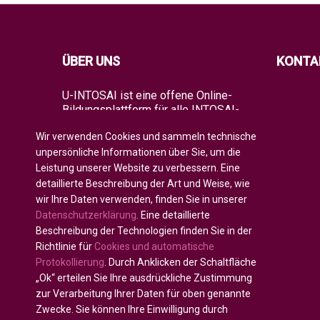
ÜBER UNS
KONTA
U-INTOSAI ist eine offene Online-
Bildungsplattform für alle INTOSAI-
Mitglieder, die als ein einzigartiger
Wir verwenden Cookies und sammeln technische
Raum für den Austausch von
Erfahrungen und fortgeschrittenem
unpersönliche Informationen über Sie, um die
Wissen geschaffen wurde.
Leistung unserer Website zu verbessern. Eine
detaillierte Beschreibung der Art und Weise, wie
Es bietet der gesamten globalen
wir Ihre Daten verwenden, finden Sie in unserer
Auditgemeinschaft sowohl klassische
Datenschutzerklärung
. Eine detaillierte
Bildungsformate als auch die besten
INTOSAI-Bildungsprojekte und
Beschreibung der Technologien finden Sie in der
Leitlinien, die bestehende
Richtlinie für
Cookies und automatische
Bildungsinitiativen kombinieren, um
Protokollierung
. Durch Anklicken der Schaltfläche
die Wirtschaftsprüfer der Zukunft zu
„Ok“ erteilen Sie Ihre ausdrückliche Zustimmung
fördern.
zur Verarbeitung Ihrer Daten für oben genannte
Zwecke. Sie können Ihre Einwilligung durch