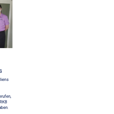
s
liens
rufen,
ORKB
aben.