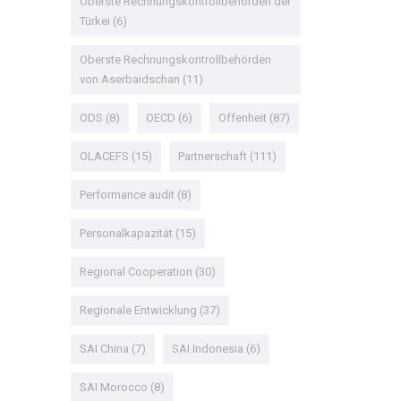
Oberste Rechnungskontrollbehörden der
Türkei
(6)
Oberste Rechnungskontrollbehörden
von Aserbaidschan
(11)
ODS
(8)
OECD
(6)
Offenheit
(87)
OLACEFS
(15)
Partnerschaft
(111)
Performance audit
(8)
Personalkapazität
(15)
Regional Cooperation
(30)
Regionale Entwicklung
(37)
SAI China
(7)
SAI Indonesia
(6)
SAI Morocco
(8)