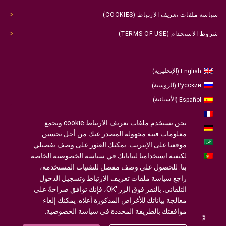
سياسة ملفات تعريف الارتباط (COOKIES)
شروط الاستخدام (TERMS OF USE)
الإنجليزية
English
)
(
الروسية
Русский
)
(
الأسبانية
Español
)
(
الفرنسية
Français
)
(
نحن نستخدم ملفات تعريف الارتباط cookie ونجمع
الألمانية
Deutsch
)
(
معلومات فنية مجهولة المصدر عنك من أجل تحسين
العربية
موقعنا على الإنترنت. يمكنك العثور على وصف تفصيلي
لكيفية استخدامنا لبياناتك في سياسة الخصوصية الخاصة
البرتغالية ، البرتغال
Português
)
(
بنا. للحصول على وصف مفصل للتقنيات المستخدمة،
راجع سياسة ملفات تعريف الارتباط وتسجيل الدخول
التلقائي. بالنقر فوق الزر 'OK، فإنك توافق صراحةً على
معالجة بياناتك للأغراض المذكورة أعلاه. يمكنك إلغاء
موافقتك بالطريقة المحددة في سياسة الخصوصية.
© 2020-2025
U-INTOSAI
- جامعة لمجتمع تصميم ©