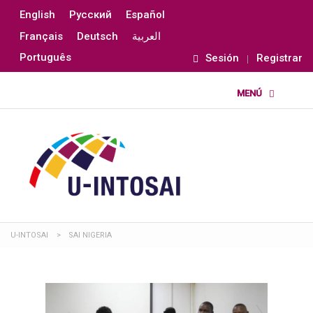
English
Русский
Español
Français
Deutsch
العربية
Português
Sesión
Registrar
U-INTOSAI
>
SAI NIGERIA