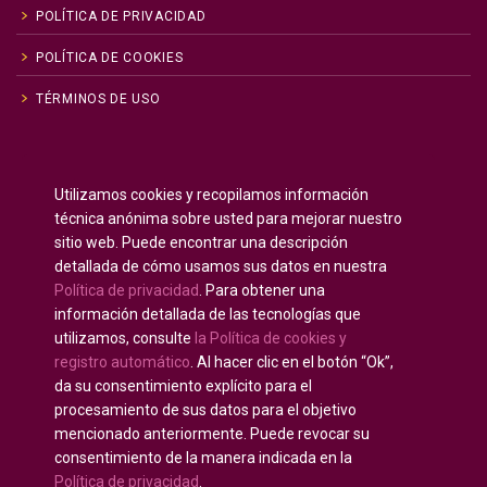
POLÍTICA DE PRIVACIDAD
POLÍTICA DE COOKIES
TÉRMINOS DE USO
Inglés
English
(
)
Utilizamos cookies y recopilamos información
Ruso
Русский
(
)
técnica anónima sobre usted para mejorar nuestro
Español
sitio web. Puede encontrar una descripción
detallada de cómo usamos sus datos en nuestra
Francés
Français
(
)
Política de privacidad
. Para obtener una
Alemán
Deutsch
(
)
información detallada de las tecnologías que
Árabe
العربية
(
)
utilizamos, consulte
la Política de cookies y
registro automático
. Al hacer clic en el botón “Ok”,
Portugués, Portugal
Português
(
)
da su consentimiento explícito para el
procesamiento de sus datos para el objetivo
mencionado anteriormente. Puede revocar su
consentimiento de la manera indicada en la
Política de privacidad
.