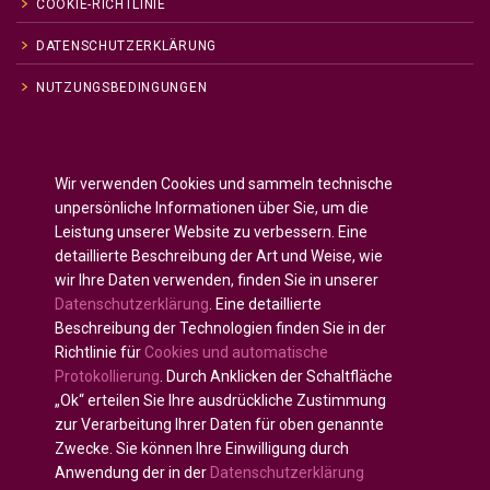
COOKIE-RICHTLINIE
DATENSCHUTZERKLÄRUNG
NUTZUNGSBEDINGUNGEN
Englisch
English
(
)
Wir verwenden Cookies und sammeln technische
Russisch
Русский
(
)
unpersönliche Informationen über Sie, um die
Spanisch
Español
(
)
Leistung unserer Website zu verbessern. Eine
detaillierte Beschreibung der Art und Weise, wie
Französisch
Français
(
)
wir Ihre Daten verwenden, finden Sie in unserer
Deutsch
Datenschutzerklärung
. Eine detaillierte
Arabisch
العربية
(
)
Beschreibung der Technologien finden Sie in der
Richtlinie für
Cookies und automatische
Portugiesisch, Portugal
Português
(
)
Protokollierung
. Durch Anklicken der Schaltfläche
„Ok“ erteilen Sie Ihre ausdrückliche Zustimmung
zur Verarbeitung Ihrer Daten für oben genannte
Zwecke. Sie können Ihre Einwilligung durch
Anwendung der in der
Datenschutzerklärung
Alle Rechte vorbehalten © 2020 - 2025
U-INTOSAI —