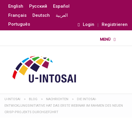
English
Русский
Español
Français
Deutsch
العربية
Português
Login
Registrieren
U-INTOSAI
>
BLOG
>
NACHRICHTEN
>
DIE INTOSAI-
ENTWICKLUNGSINITIATIVE HAT DAS ERSTE WEBINAR IM RAHMEN DES NEUEN
CRISP-PROJEKTS DURCHGEFÜHRT