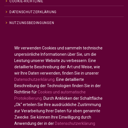
COOKIE-RICHTLINIE
DATENSCHUTZERKLÄRUNG
NUTZUNGSBEDINGUNGEN
Englisch
English
(
)
Wir verwenden Cookies und sammeln technische
Russisch
Русский
(
)
unpersönliche Informationen über Sie, um die
Spanisch
Español
Leistung unserer Website zu verbessern. Eine
(
)
detaillierte Beschreibung der Art und Weise, wie
Französisch
Français
(
)
wir Ihre Daten verwenden, finden Sie in unserer
Deutsch
Datenschutzerklärung
. Eine detaillierte
Arabisch
العربية
(
)
Beschreibung der Technologien finden Sie in der
Richtlinie für
Cookies und automatische
Portugiesisch, Portugal
Português
(
)
Protokollierung
. Durch Anklicken der Schaltfläche
„Ok“ erteilen Sie Ihre ausdrückliche Zustimmung
zur Verarbeitung Ihrer Daten für oben genannte
Zwecke. Sie können Ihre Einwilligung durch
Anwendung der in der
Datenschutzerklärung
Alle Rechte vorbehalten © 2020 - 2025
U-INTOSAI —