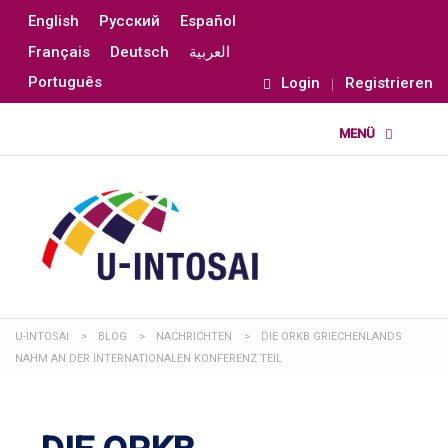
English
Русский
Español
Français
Deutsch
العربية
Português
Login
Registrieren
U-INTOSAI
>
BLOG
>
NACHRICHTEN
>
DIE ORKB GRIECHENLANDS
NAHM AN DER INTERNATIONALEN KONFERENZ TEIL