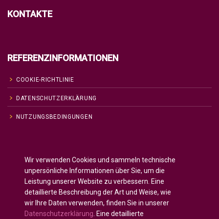
KONTAKTE
REFERENZINFORMATIONEN
COOKIE-RICHTLINIE
DATENSCHUTZERKLÄRUNG
NUTZUNGSBEDINGUNGEN
Englisch
English
(
)
Wir verwenden Cookies und sammeln technische
Russisch
Русский
(
)
unpersönliche Informationen über Sie, um die
Spanisch
Español
(
)
Leistung unserer Website zu verbessern. Eine
detaillierte Beschreibung der Art und Weise, wie
Französisch
Français
(
)
wir Ihre Daten verwenden, finden Sie in unserer
Deutsch
Datenschutzerklärung
. Eine detaillierte