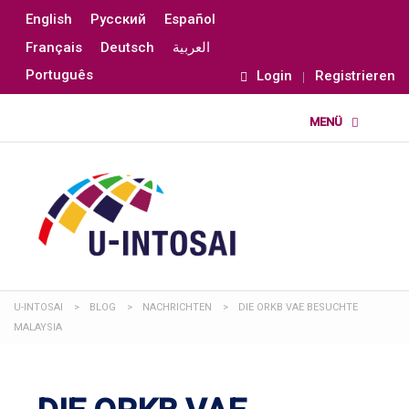
English
Русский
Español
Français
Deutsch
العربية
Português
Login
Registrieren
U-INTOSAI
>
BLOG
>
NACHRICHTEN
>
DIE ORKB VAE BESUCHTE
MALAYSIA