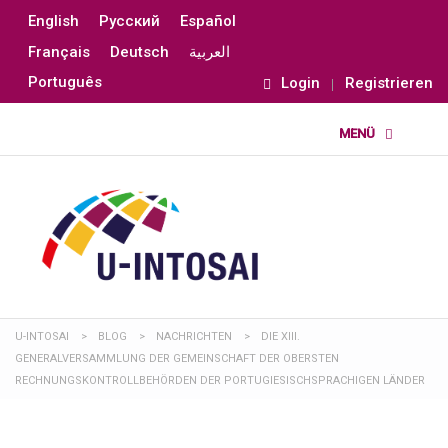
English
Русский
Español
Français
Deutsch
العربية
Português
Login
Registrieren
U-INTOSAI
>
BLOG
>
NACHRICHTEN
>
DIE XIII.
GENERALVERSAMMLUNG DER GEMEINSCHAFT DER OBERSTEN
RECHNUNGSKONTROLLBEHÖRDEN DER PORTUGIESISCHSPRACHIGEN LÄNDER