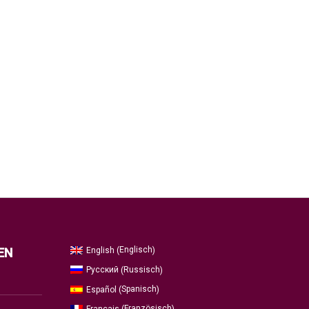
Englisch
English
EN
(
)
Russisch
Русский
(
)
Spanisch
Español
(
)
Französisch
Français