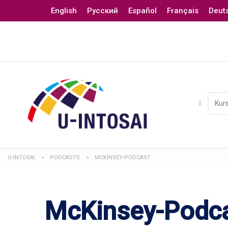
English
Русский
Español
Français
Deut
U-INTOSAI
>
PODCASTS
>
MCKINSEY-PODCAST
McKinsey-Podc