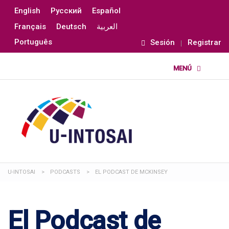
English
Русский
Español
Français
Deutsch
العربية
Português
Sesión
Registrar
U-INTOSAI
>
PODCASTS
>
EL PODCAST DE MCKINSEY
El Podcast de