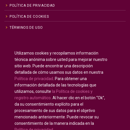
POLÍTICA DE PRIVACIDAD
POLÍTICA DE COOKIES
TÉRMINOS DE USO
Inglés
English
(
)
Utilizamos cookies y recopilamos información
Ruso
Русский
(
)
técnica anónima sobre usted para mejorar nuestro
Español
sitio web. Puede encontrar una descripción
detallada de cómo usamos sus datos en nuestra
Francés
Français
(
)
Política de privacidad
. Para obtener una
Alemán
Deutsch
(
)
información detallada de las tecnologías que
Árabe
العربية
(
)
utilizamos, consulte
la Política de cookies y
registro automático
. Al hacer clic en el botón “Ok”,
Portugués, Portugal
Português
(
)
da su consentimiento explícito para el
procesamiento de sus datos para el objetivo
mencionado anteriormente. Puede revocar su
consentimiento de la manera indicada en la
Política de privacidad
.