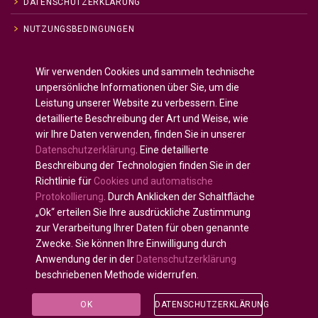
DATENSCHUTZERKLÄRUNG
NUTZUNGSBEDINGUNGEN
Wir verwenden Cookies und sammeln technische
Englisch
English
(
)
unpersönliche Informationen über Sie, um die
Spanisch
Español
(
)
Leistung unserer Website zu verbessern. Eine
detaillierte Beschreibung der Art und Weise, wie
Französisch
Français
(
)
wir Ihre Daten verwenden, finden Sie in unserer
Deutsch
Datenschutzerklärung
. Eine detaillierte
Arabisch
العربية
(
)
Beschreibung der Technologien finden Sie in der
Richtlinie für
Cookies und automatische
Portugiesisch, Portugal
Português
(
)
Protokollierung
. Durch Anklicken der Schaltfläche
„Ok“ erteilen Sie Ihre ausdrückliche Zustimmung
zur Verarbeitung Ihrer Daten für oben genannte
Zwecke. Sie können Ihre Einwilligung durch
Anwendung der in der
Datenschutzerklärung
Alle Rechte vorbehalten © 2020 - 2025
U-INTOSAI —
beschriebenen Methode widerrufen.
Digitale Universität für die INTOSAI-Gemeinschaft
©
Accounts Chamber of the Russian Federation
©
FSI
OK
DATENSCHUTZERKLÄRUNG
«CEAIT SP»