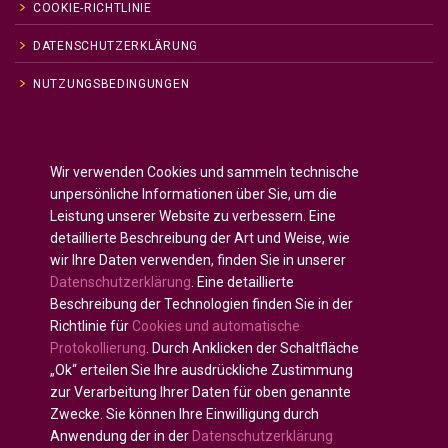
COOKIE-RICHTLINIE
DATENSCHUTZERKLÄRUNG
NUTZUNGSBEDINGUNGEN
Englisch
English
(
)
Wir verwenden Cookies und sammeln technische
Russisch
Русский
(
)
unpersönliche Informationen über Sie, um die
Spanisch
Español
(
)
Leistung unserer Website zu verbessern. Eine
detaillierte Beschreibung der Art und Weise, wie
Französisch
Français
(
)
wir Ihre Daten verwenden, finden Sie in unserer
Deutsch
Datenschutzerklärung
. Eine detaillierte
Arabisch
العربية
(
)
Beschreibung der Technologien finden Sie in der
Richtlinie für
Cookies und automatische
Portugiesisch, Portugal
Português
(
)
Protokollierung
. Durch Anklicken der Schaltfläche
„Ok“ erteilen Sie Ihre ausdrückliche Zustimmung
zur Verarbeitung Ihrer Daten für oben genannte
Zwecke. Sie können Ihre Einwilligung durch
Anwendung der in der
Datenschutzerklärung