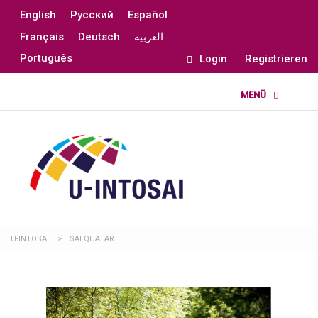
English
Русский
Español
Français
Deutsch
العربية
Português
Login
Registrieren
U-INTOSAI
>
SAI QUATAR