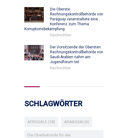
Die Oberste
Rechnungskontrollbehörde von
Paraguay veranstaltete eine
Konferenz zum Thema
Korruptionsbekämpfung
Nachrichten
Der Vorsitzende der Obersten
Rechnungskontrollbehörde von
Saudi-Arabien nahm am
Jugendforum teil
Nachrichten
SCHLAGWÖRTER
AFROSAI-E
(18)
ARABOSAI
(6)
Die Oberbehörde für die