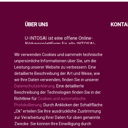
ÜBER UNS
KONTA
U-INTOSAI ist eine offene Online-
Bildungsplattform für alle INTOSAI-
Mitglieder, die als ein einzigartiger
Wir verwenden Cookies und sammeln technische
Raum für den Austausch von
Erfahrungen und fortgeschrittenem
unpersönliche Informationen über Sie, um die
Wissen geschaffen wurde.
Leistung unserer Website zu verbessern. Eine
detaillierte Beschreibung der Art und Weise, wie
Es bietet der gesamten globalen
wir Ihre Daten verwenden, finden Sie in unserer
Auditgemeinschaft sowohl klassische
Datenschutzerklärung
. Eine detaillierte
Bildungsformate als auch die besten
INTOSAI-Bildungsprojekte und
Beschreibung der Technologien finden Sie in der
Leitlinien, die bestehende
Richtlinie für
Cookies und automatische
Bildungsinitiativen kombinieren, um
Protokollierung
. Durch Anklicken der Schaltfläche
die Wirtschaftsprüfer der Zukunft zu
„Ok“ erteilen Sie Ihre ausdrückliche Zustimmung
fördern.
zur Verarbeitung Ihrer Daten für oben genannte
Zwecke. Sie können Ihre Einwilligung durch