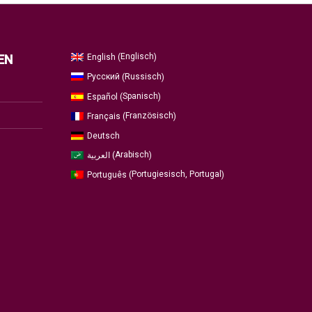
Englisch
English
EN
(
)
Russisch
Русский
(
)
Spanisch
Español
(
)
Französisch
Français
(
)
Deutsch
Arabisch
العربية
(
)
Portugiesisch, Portugal
Português
(
)