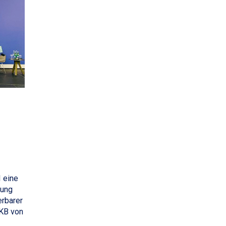
 eine
rung
erbarer
KB von