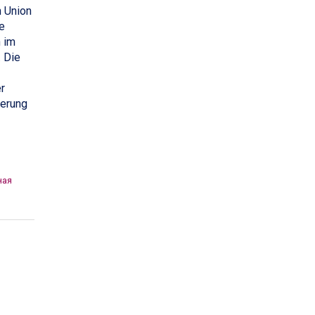
 Union
e
n im
 Die
r
serung
ная