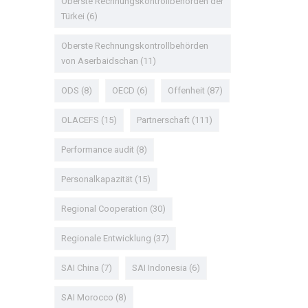
Oberste Rechnungskontrollbehörden der
Türkei
(6)
Oberste Rechnungskontrollbehörden
von Aserbaidschan
(11)
ODS
(8)
OECD
(6)
Offenheit
(87)
OLACEFS
(15)
Partnerschaft
(111)
Performance audit
(8)
Personalkapazität
(15)
Regional Cooperation
(30)
Regionale Entwicklung
(37)
SAI China
(7)
SAI Indonesia
(6)
SAI Morocco
(8)