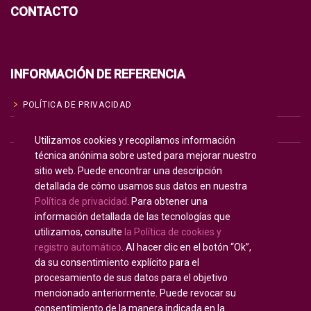
CONTACTO
INFORMACIÓN DE REFERENCIA
POLÍTICA DE PRIVACIDAD
POLÍTICA DE COOKIES
Utilizamos cookies y recopilamos información
técnica anónima sobre usted para mejorar nuestro
TÉRMINOS DE USO
sitio web. Puede encontrar una descripción
detallada de cómo usamos sus datos en nuestra
Política de privacidad
. Para obtener una
Inglés
English
(
)
información detallada de las tecnologías que
Español
utilizamos, consulte
la Política de cookies y
registro automático
. Al hacer clic en el botón “Ok”,
Francés
Français
(
)
da su consentimiento explícito para el
procesamiento de sus datos para el objetivo
mencionado anteriormente. Puede revocar su
consentimiento de la manera indicada en la