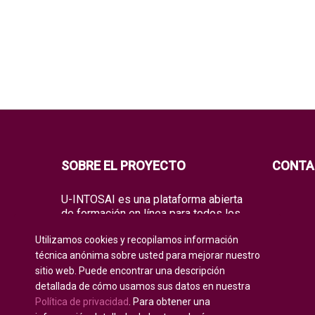
SOBRE EL PROYECTO
CONTA
U-INTOSAI es una plataforma abierta
de formación en línea para todos los
miembros de la INTOSAI, creada
Utilizamos cookies y recopilamos información
como un espacio único para el
intercambio de experiencias y
técnica anónima sobre usted para mejorar nuestro
conocimientos de vanguardia.
sitio web. Puede encontrar una descripción
detallada de cómo usamos sus datos en nuestra
La Universidad ofrece a toda la
Política de privacidad
. Para obtener una
comunidad global de auditoría tanto