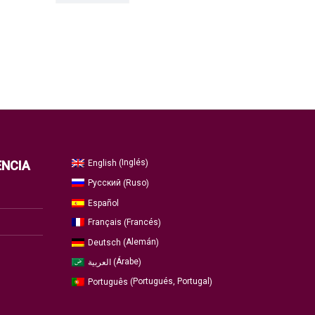
Inglés
English
ENCIA
(
)
Ruso
Русский
(
)
Español
Francés
Français
(
)
Alemán
Deutsch
(
)
Árabe
العربية
(
)
Portugués, Portugal
Português
(
)