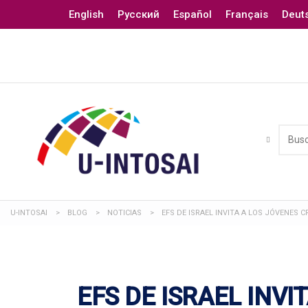
English
Русский
Español
Français
Deut
U-INTOSAI
>
BLOG
>
NOTICIAS
>
EFS DE ISRAEL INVITA A LOS JÓVENES 
EFS DE ISRAEL INVI