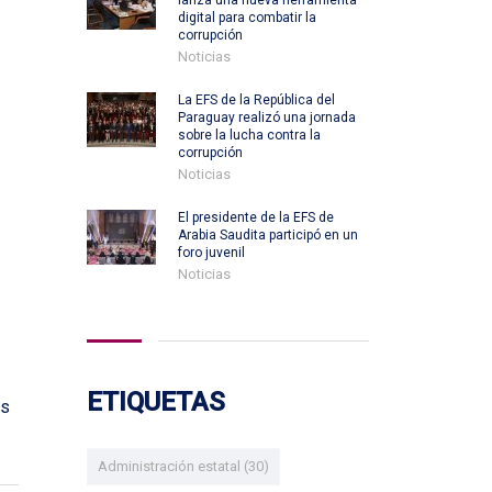
lanza una nueva herramienta
digital para combatir la
corrupción
Noticias
La EFS de la República del
Paraguay realizó una jornada
sobre la lucha contra la
corrupción
Noticias
El presidente de la EFS de
Arabia Saudita participó en un
foro juvenil
Noticias
ETIQUETAS
os
Administración estatal
(30)