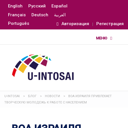
English
Русский
Español
Français
Deutsch
العربية
Português
Авторизация
Регистрация
U-INTOSAI
>
БЛОГ
>
НОВОСТИ
>
ВОА ИЗРАИЛЯ ПРИВЛЕКАЕТ
ТВОРЧЕСКУЮ МОЛОДЕЖЬ К РАБОТЕ С НАСЕЛЕНИЕМ