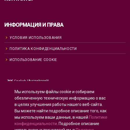
ИНФОРМАЦИЯ И ПРАВА
УСЛОВИЯ ИСПОЛЬЗОВАНИЯ
ПОЛИТИКА КОНФИДЕНЦИАЛЬНОСТИ
ИСПОЛЬЗОВАНИЕ COOKIE
Английский
English
(
)
Русский
Мы используем файлы cookie и собираем
Испанский
Español
(
)
обезличенную техническую информацию о вас
в целях улучшения работы нашего веб-сайта.
Французский
Français
(
)
Вы можете найти подробное описание того, как
Немецкий
Deutsch
(
)
мы используем ваши данные, в нашей
Политике
Арабский
العربية
(
)
конфиденциальности
. Подробное описание