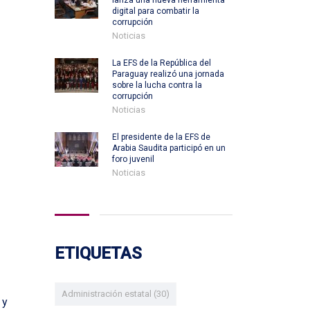
lanza una nueva herramienta
digital para combatir la
corrupción
Noticias
La EFS de la República del
Paraguay realizó una jornada
sobre la lucha contra la
corrupción
Noticias
El presidente de la EFS de
Arabia Saudita participó en un
foro juvenil
Noticias
ETIQUETAS
Administración estatal
(30)
 y