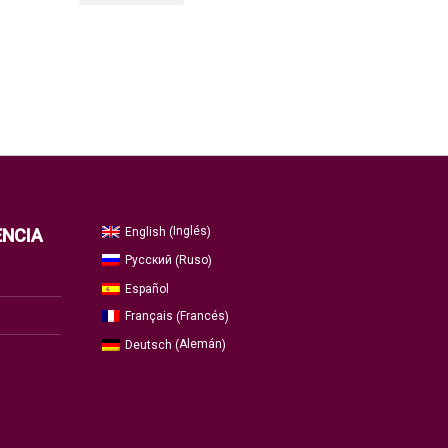
Inglés
English
ENCIA
(
)
Ruso
Русский
(
)
Español
Francés
Français
(
)
Alemán
Deutsch
(
)