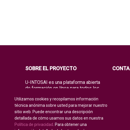
SOBRE EL PROYECTO
CONTA
U-INTOSAI es una plataforma abierta
de formación en línea para todos los
miembros de la INTOSAI, creada
Utilizamos cookies y recopilamos información
como un espacio único para el
intercambio de experiencias y
técnica anónima sobre usted para mejorar nuestro
conocimientos de vanguardia.
sitio web. Puede encontrar una descripción
detallada de cómo usamos sus datos en nuestra
La Universidad ofrece a toda la
Política de privacidad
. Para obtener una
comunidad global de auditoría tanto