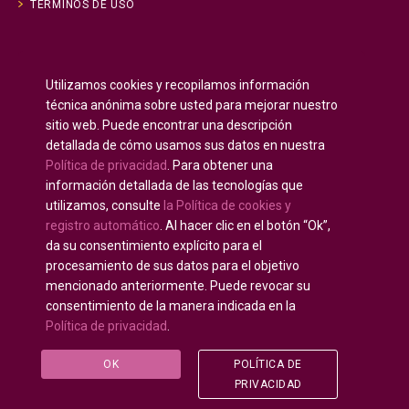
TÉRMINOS DE USO
Inglés
English
(
)
Utilizamos cookies y recopilamos información
Ruso
Русский
(
)
técnica anónima sobre usted para mejorar nuestro
Español
sitio web. Puede encontrar una descripción
detallada de cómo usamos sus datos en nuestra
Francés
Français
(
)
Política de privacidad
. Para obtener una
Alemán
Deutsch
(
)
información detallada de las tecnologías que
Árabe
العربية
(
)
utilizamos, consulte
la Política de cookies y
registro automático
. Al hacer clic en el botón “Ok”,
Portugués, Portugal
Português
(
)
da su consentimiento explícito para el
procesamiento de sus datos para el objetivo
mencionado anteriormente. Puede revocar su
consentimiento de la manera indicada en la
Política de privacidad
.
Derechos de autor © 2020 - 2025
U-INTOSAI —
Universidad digital para la Comunidad de la INTOSAI
©
OK
POLÍTICA DE
Accounts Chamber of the Russian Federation
©
FSI
PRIVACIDAD
«CEAIT SP»