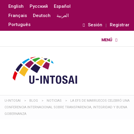
English
Русский
Español
Français
Deutsch
العربية
Português
Sesión
Registrar
U-INTOSAI
>
BLOG
>
NOTICIAS
>
LA EFS DE MARRUECOS CELEBRÓ UNA
CONFERENCIA INTERNACIONAL SOBRE TRANSPARENCIA, INTEGRIDAD Y BUENA
GOBERNANZA