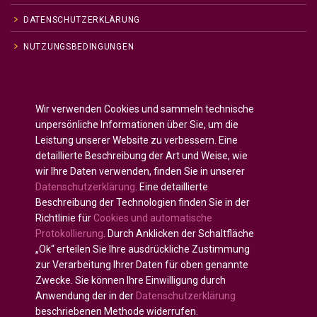
DATENSCHUTZERKLÄRUNG
NUTZUNGSBEDINGUNGEN
Englisch
English
(
)
Wir verwenden Cookies und sammeln technische
Russisch
Русский
(
)
unpersönliche Informationen über Sie, um die
Spanisch
Español
Leistung unserer Website zu verbessern. Eine
(
)
detaillierte Beschreibung der Art und Weise, wie
Französisch
Français
(
)
wir Ihre Daten verwenden, finden Sie in unserer
Deutsch
Datenschutzerklärung
. Eine detaillierte
Arabisch
العربية
(
)
Beschreibung der Technologien finden Sie in der
Richtlinie für
Cookies und automatische
Portugiesisch, Portugal
Português
(
)
Protokollierung
. Durch Anklicken der Schaltfläche
„Ok“ erteilen Sie Ihre ausdrückliche Zustimmung
zur Verarbeitung Ihrer Daten für oben genannte
Zwecke. Sie können Ihre Einwilligung durch
Anwendung der in der
Datenschutzerklärung
Alle Rechte vorbehalten © 2020 - 2025
U-INTOSAI —
beschriebenen Methode widerrufen.