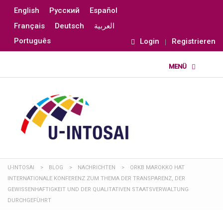
English
Русский
Español
Français
Deutsch
العربية
Português
Login
Registrieren
U-INTOSAI
>
BLOG
>
NACHRICHTEN
>
ORKB MAROKKO HAT
INTERNATIONALE KONFERENZ ZUM THEMA DER TRANSPARENZ, DER
GEWISSENHAFTIGKEIT UND DER QUALITATIVEN STAATSVERWALTUNG
DURCHGEFÜHRT