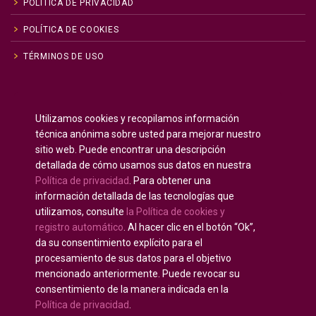
POLÍTICA DE PRIVACIDAD
POLÍTICA DE COOKIES
TÉRMINOS DE USO
Inglés
English
(
)
Utilizamos cookies y recopilamos información
Ruso
Русский
(
)
técnica anónima sobre usted para mejorar nuestro
Español
sitio web. Puede encontrar una descripción
detallada de cómo usamos sus datos en nuestra
Francés
Français
(
)
Política de privacidad
. Para obtener una
Alemán
Deutsch
(
)
información detallada de las tecnologías que
Árabe
العربية
(
)
utilizamos, consulte
la Política de cookies y
registro automático
. Al hacer clic en el botón “Ok”,
Portugués, Portugal
Português
(
)
da su consentimiento explícito para el
procesamiento de sus datos para el objetivo
mencionado anteriormente. Puede revocar su
consentimiento de la manera indicada en la
Política de privacidad
.
Derechos de autor © 2020 - 2025
U-INTOSAI —