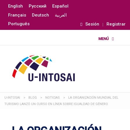
English
Русский
Español
Français
Deutsch
العربية
Português
Sesión
Registrar
U-INTOSAI
>
BLOG
>
NOTICIAS
>
LA ORGANIZACIÓN MUNDIAL DEL
TURISMO LANZÓ UN CURSO EN LÍNEA SOBRE IGUALDAD DE GÉNERO