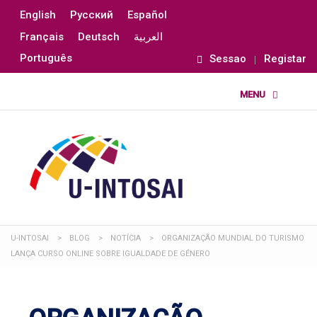
English
Русский
Español
Français
Deutsch
العربية
Português
Sessao
Registar
U-INTOSAI
>
BLOG
>
NOTÍCIA
>
ORGANIZAÇÃO MUNDIAL DO TURISMO
LANÇA CURSO ONLINE SOBRE IGUALDADE DE GÉNERO