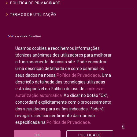
POLÍTICA DE PRIVACIDADE
TERMOS DE UTILIZAÇÃO
Inglês
English
(
)
Russo
Русский
(
)
Usamos cookies e recolhemos informações
Espanhol
Español
técnicas anónimas dos utilizadores para melhorar
(
)
o funcionamento do nosso site. Pode encontrar
Francês
Français
(
)
uma descrição detalhada de como usamos os
Alemão
Deutsch
(
)
seus dados na nossa
Política de Privacidade
. Uma
Árabe
العربية
(
)
descrição detalhada das tecnologias utilizadas
está disponível na Política de uso de
cookies e
Português
autorização automática
. Ao clicar no botão “Ok”,
concordará explicitamente com o processamento
dos seus dados para os fins indicados. Poderá
revogar o seu consentimento da maneira
especificada na
Política de Privacidade
.
Todos os direitos reservados © 2020 - 2025
U-INTOSAI
— Universidade Digital para Comunidade da INTOSAI
©
OK
POLÍTICA DE