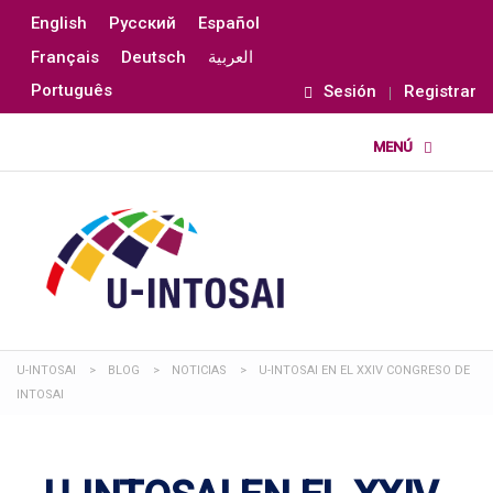
English
Русский
Español
Français
Deutsch
العربية
Português
Sesión
Registrar
U-INTOSAI
>
BLOG
>
NOTICIAS
>
U-INTOSAI EN EL XXIV CONGRESO DE
INTOSAI