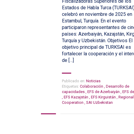
Fiscalizadoras Superiores de los
Estados de Habla Turca (TURKSAI
celebró en noviembre de 2025 en
Estambul, Turquía. En el evento
participaron representantes de ci
países: Azerbaiyán, Kazajstán, Kirg
Turquía y Uzbekistán. Objetivos El
objetivo principal de TURKSAI es
fortalecer la cooperación y el inte
de […]
Publicado en:
Noticias
Etiquetas:
Colaboración
,
Desarrollo de
capacidades
,
EFS de Azerbaiyán
,
EFS de
,
EFS Kazajstán
,
EFS Kirguistán
,
Regional
Cooperation
,
SAI Uzbekistan