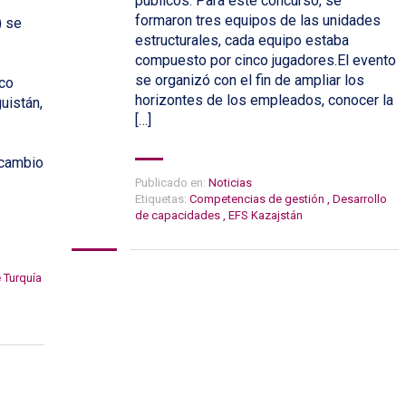
públicos. Para este concurso, se
formaron tres equipos de las unidades
) se
estructurales, cada equipo estaba
compuesto por cinco jugadores.El evento
se organizó con el fin de ampliar los
nco
horizontes de los empleados, conocer la
uistán,
[…]
rcambio
Publicado en:
Noticias
Etiquetas:
Competencias de gestión
,
Desarrollo
de capacidades
,
EFS Kazajstán
 Turquía