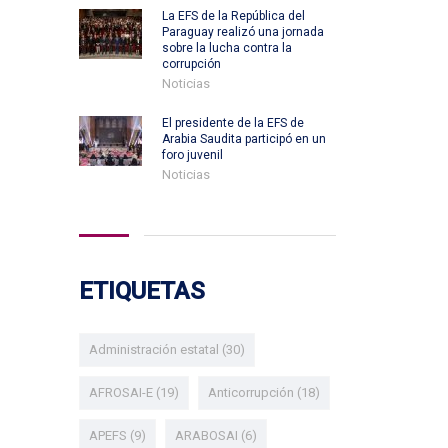
La EFS de la República del
Paraguay realizó una jornada
sobre la lucha contra la
corrupción
Noticias
El presidente de la EFS de
Arabia Saudita participó en un
foro juvenil
Noticias
ETIQUETAS
Administración estatal
(30)
AFROSAI-E
(19)
Anticorrupción
(18)
APEFS
(9)
ARABOSAI
(6)