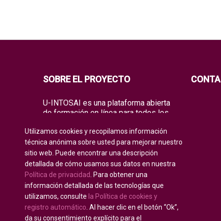
SOBRE EL PROYECTO
CONTA
U-INTOSAI es una plataforma abierta
de formación en línea para todos los
miembros de la INTOSAI, creada
Utilizamos cookies y recopilamos información
como un espacio único para el
intercambio de experiencias y
técnica anónima sobre usted para mejorar nuestro
conocimientos de vanguardia.
sitio web. Puede encontrar una descripción
detallada de cómo usamos sus datos en nuestra
La Universidad ofrece a toda la
Política de privacidad
. Para obtener una
comunidad global de auditoría tanto
información detallada de las tecnologías que
formatos educativos clásicos, como
los mejores proyectos de formación y
utilizamos, consulte
la Política de cookies y
manuales prácticos de la INTOSAI,
registro automático
. Al hacer clic en el botón “Ok”,
integrando las iniciativas educativas
da su consentimiento explícito para el