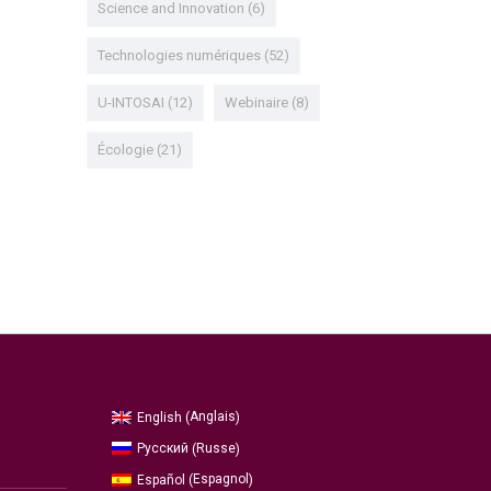
Science and Innovation
(6)
Technologies numériques
(52)
U-INTOSAI
(12)
Webinaire
(8)
Écologie
(21)
Anglais
English
(
)
Russe
Русский
(
)
Espagnol
Español
(
)