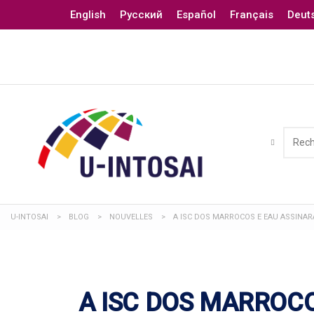
English
Русский
Español
Français
Deut
U-INTOSAI
>
BLOG
>
NOUVELLES
>
A ISC DOS MARROCOS E EAU ASSIN
A ISC DOS MARROC