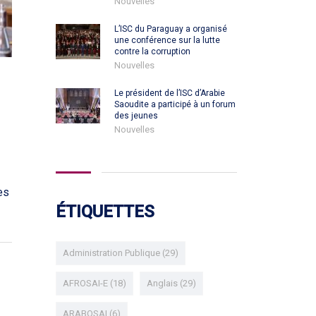
Nouvelles
L’ISC du Paraguay a organisé
une conférence sur la lutte
contre la corruption
Nouvelles
Le président de l’ISC d’Arabie
Saoudite a participé à un forum
des jeunes
Nouvelles
es
ÉTIQUETTES
Administration Publique
(29)
AFROSAI-E
(18)
Anglais
(29)
ARABOSAI
(6)