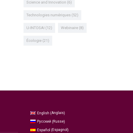
Science and Innovation
(6)
Technologies numériques
(52)
U-INTOSAI
(12)
Webinaire
(8)
Écologie
(21)
Anglais
English
(
)
Russe
Русский
(
)
Espagnol
Español
(
)