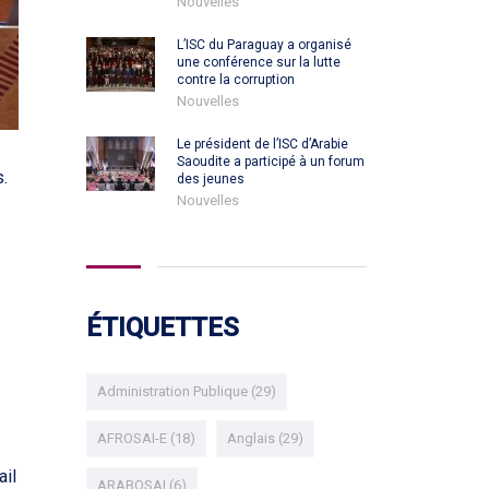
Nouvelles
L’ISC du Paraguay a organisé
une conférence sur la lutte
contre la corruption
Nouvelles
Le président de l’ISC d’Arabie
Saoudite a participé à un forum
.
des jeunes
Nouvelles
ÉTIQUETTES
Administration Publique
(29)
AFROSAI-E
(18)
Anglais
(29)
ail
ARABOSAI
(6)