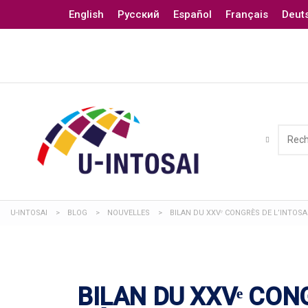
English
Русский
Español
Français
Deut
U-INTOSAI
>
BLOG
>
NOUVELLES
>
BILAN DU XXVᵉ CONGRÈS DE L’INTOSA
BILAN DU XXVᵉ CONG