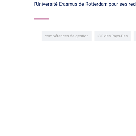
l’Université Erasmus de Rotterdam pour ses rech
compétences de gestion
ISC des Pays-Bas