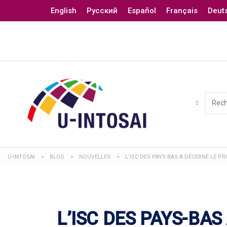
English
Русский
Español
Français
Deut
U-INTOSAI
>
BLOG
>
NOUVELLES
>
L’ISC DES PAYS-BAS A DÉCERNÉ LE PR
L’ISC DES PAYS-BAS