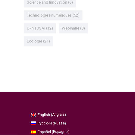
Science and Innovation
(6)
Technologies numériques
(52)
U-INTOSAI
(12)
Webinaire
(8)
Écologie
(21)
Anglais
English
(
)
Russe
Русский
(
)
Espagnol
Español
(
)