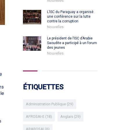
Nouvelles
L’ISC du Paraguay a organisé
une conférence sur la lutte
contre la corruption
Nouvelles
Le président de l’ISC d’Arabie
Saoudite a participé à un forum
des jeunes
Nouvelles
e
ÉTIQUETTES
rs
le
Administration Publique
(29)
AFROSAI-E
(18)
Anglais
(29)
e
ARABOSAI
(6)