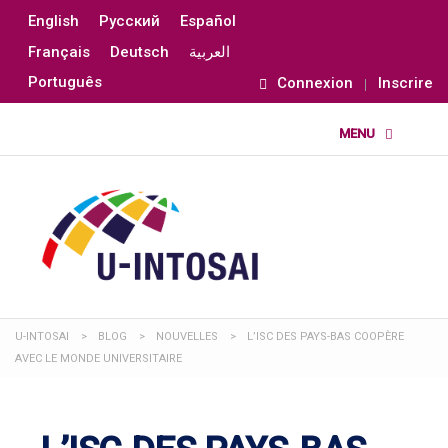
English
Русский
Español
Français
Deutsch
العربية
Português
Connexion
Inscrire
U-INTOSAI
>
BLOG
>
NOUVELLES
>
L’ISC DES PAYS-BAS COOPÈRE
AVEC LE MONDE UNIVERSITAIRE