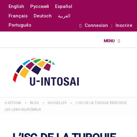
English
Русский
Español
Français
Deutsch
العربية
Português
Connexion
Inscrire
U-INTOSAI
>
BLOG
>
NOUVELLES
>
L’ISC DE LA TURQUIE RENFORCE
LES LIENS BILATÉRAUX