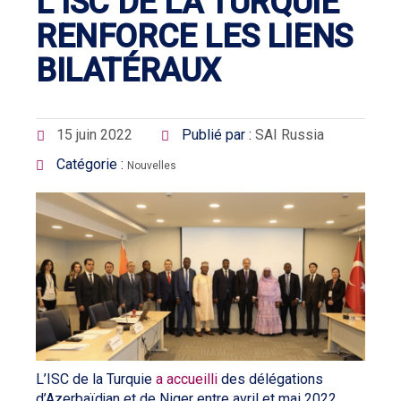
L’ISC DE LA TURQUIE
RENFORCE LES LIENS
BILATÉRAUX
15 juin 2022
Publié par :
SAI Russia
Catégorie :
Nouvelles
L’ISC de la Turquie
a accueilli
des délégations
d’Azerbaïdjan et de Niger entre avril et mai 2022.