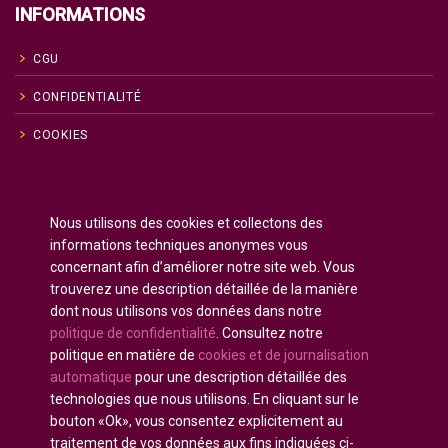
INFORMATIONS
CGU
CONFIDENTIALITÉ
COOKIES
Anglais
English
(
)
Nous utilisons des cookies et collectons des
Russe
Русский
(
)
informations techniques anonymes vous
Espagnol
Español
concernant afin d’améliorer notre site web. Vous
(
)
trouverez une description détaillée de la manière
Français
dont nous utilisons vos données dans notre
Allemand
Deutsch
(
)
politique de confidentialité
. Consultez notre
Arabe
العربية
(
)
politique en matière de
cookies et de journalisation
automatique
pour une description détaillée des
Portugais - du Portugal
Português
(
)
technologies que nous utilisons. En cliquant sur le
bouton «Ok», vous consentez explicitement au
traitement de vos données aux fins indiquées ci-