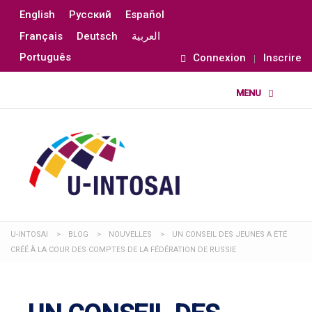
English
Русский
Español
Français
Deutsch
العربية
Português
Connexion
Inscrire
U-INTOSAI
>
BLOG
>
NOUVELLES
>
UN CONSEIL DES JEUNES A ÉTÉ
CRÉÉ À LA COUR DES COMPTES DE LA FÉDÉRATION DE RUSSIE