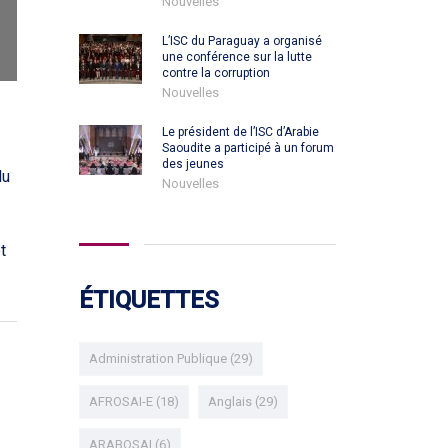
Nouvelles
L’ISC du Paraguay a organisé
une conférence sur la lutte
contre la corruption
Nouvelles
Le président de l’ISC d’Arabie
Saoudite a participé à un forum
des jeunes
du
Nouvelles
t
ÉTIQUETTES
Administration Publique
(29)
AFROSAI-E
(18)
Anglais
(29)
ARABOSAI
(6)