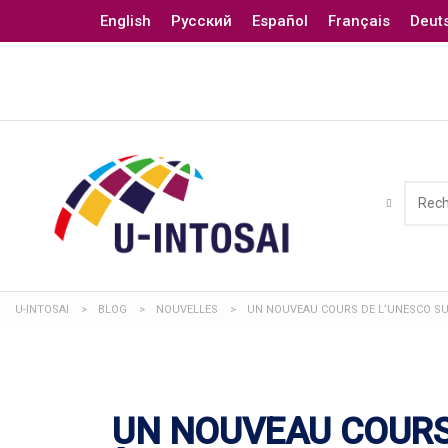
English
Русский
Español
Français
Deut
U-INTOSAI
>
BLOG
>
NOUVELLES
>
UN NOUVEAU COURS DE L’UNESCO SUR
UN NOUVEAU COURS 