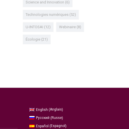
Science and Innovation
(6)
Technologies numériques
(52)
U-INTOSAI
(12)
Webinaire
(8)
Écologie
(21)
Anglais
English
(
)
Russe
Русский
(
)
Espagnol
Español
(
)