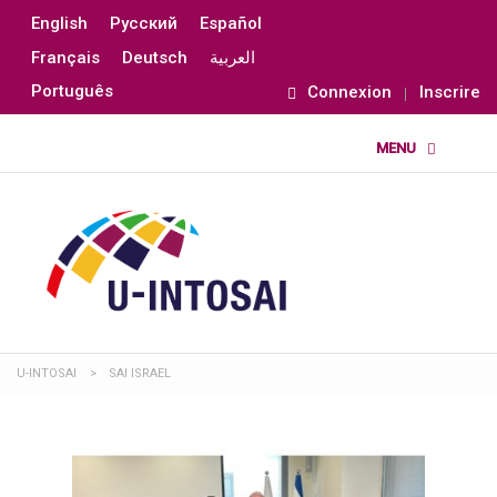
English
Русский
Español
Français
Deutsch
العربية
Português
Connexion
Inscrire
U-INTOSAI
>
SAI ISRAEL