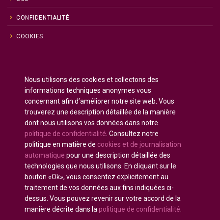
CONFIDENTIALITÉ
COOKIES
Anglais
English
(
)
Nous utilisons des cookies et collectons des
Russe
Русский
(
)
informations techniques anonymes vous
Espagnol
Español
(
)
concernant afin d’améliorer notre site web. Vous
trouverez une description détaillée de la manière
Français
dont nous utilisons vos données dans notre
Allemand
Deutsch
(
)
politique de confidentialité
. Consultez notre
Arabe
العربية
(
)
politique en matière de
cookies et de journalisation
automatique
pour une description détaillée des
Portugais - du Portugal
Português
(
)
technologies que nous utilisons. En cliquant sur le
bouton «Ok», vous consentez explicitement au
traitement de vos données aux fins indiquées ci-
dessus. Vous pouvez revenir sur votre accord de la
manière décrite dans la
politique de confidentialité
.
Tous droits réservés © 2020 - 2025
U-INTOSAI
—