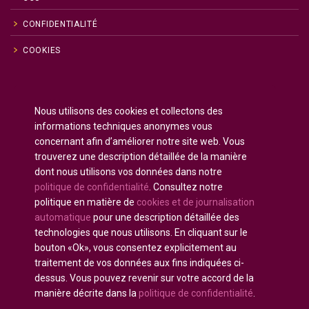
CONFIDENTIALITÉ
COOKIES
Anglais
English
(
)
Nous utilisons des cookies et collectons des
Russe
Русский
(
)
informations techniques anonymes vous
Espagnol
Español
(
)
concernant afin d’améliorer notre site web. Vous
trouverez une description détaillée de la manière
Français
dont nous utilisons vos données dans notre
Allemand
Deutsch
(
)
politique de confidentialité
. Consultez notre
Arabe
العربية
(
)
politique en matière de
cookies et de journalisation
automatique
pour une description détaillée des
Portugais - du Portugal
Português
(
)
technologies que nous utilisons. En cliquant sur le
bouton «Ok», vous consentez explicitement au
traitement de vos données aux fins indiquées ci-
dessus. Vous pouvez revenir sur votre accord de la
manière décrite dans la
politique de confidentialité
.
Tous droits réservés © 2020 - 2025
U-INTOSAI
—