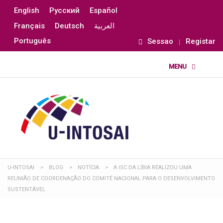
English
Русский
Español
Français
Deutsch
العربية
Português
Sessao
Registar
U-INTOSAI
>
BLOG
>
NOTÍCIA
>
A ISC DA LÍBIA REALIZOU UMA
REUNIÃO DE COORDENAÇÃO DO COMITÉ NACIONAL PARA O DESENVOLVIMENTO
SUSTENTÁVEL