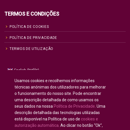
TERMOS E CONDIÇÕES
POLÍTICA DE COOKIES
POLÍTICA DE PRIVACIDADE
TERMOS DE UTILIZAÇÃO
Inglês
English
(
)
Russo
Русский
(
)
Usamos cookies e recolhemos informações
Espanhol
Español
técnicas anónimas dos utilizadores para melhorar
(
)
o funcionamento do nosso site. Pode encontrar
Francês
Français
(
)
uma descrição detalhada de como usamos os
Alemão
Deutsch
(
)
seus dados na nossa
Política de Privacidade
. Uma
Árabe
العربية
(
)
descrição detalhada das tecnologias utilizadas
está disponível na Política de uso de
cookies e
Português
autorização automática
. Ao clicar no botão “Ok”,