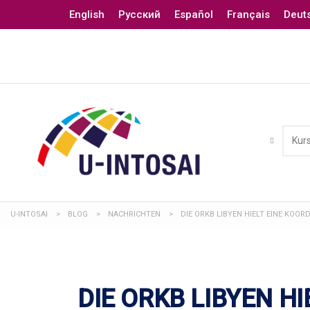
English
Русский
Español
Français
Deut
U-INTOSAI
>
BLOG
>
NACHRICHTEN
>
DIE ORKB LIBYEN HIELT EINE KO
DIE ORKB LIBYEN HI