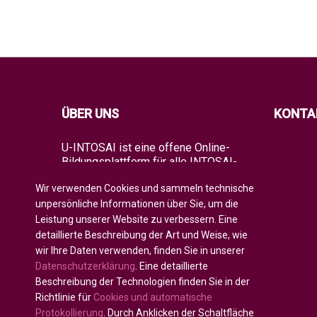
ÜBER UNS
KONTA
U-INTOSAI ist eine offene Online-
Bildungsplattform für alle INTOSAI-
Mitglieder, die als ein einzigartiger
Wir verwenden Cookies und sammeln technische
Raum für den Austausch von
Erfahrungen und fortgeschrittenem
unpersönliche Informationen über Sie, um die
Wissen geschaffen wurde.
Leistung unserer Website zu verbessern. Eine
detaillierte Beschreibung der Art und Weise, wie
Es bietet der gesamten globalen
wir Ihre Daten verwenden, finden Sie in unserer
Auditgemeinschaft sowohl klassische
Datenschutzerklärung
. Eine detaillierte
Bildungsformate als auch die besten
INTOSAI-Bildungsprojekte und
Beschreibung der Technologien finden Sie in der
Leitlinien, die bestehende
Richtlinie für
Cookies und automatische
Bildungsinitiativen kombinieren, um
Protokollierung
. Durch Anklicken der Schaltfläche