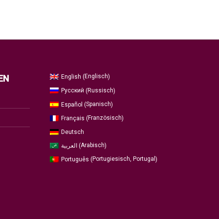
Englisch
English
EN
(
)
Russisch
Русский
(
)
Spanisch
Español
(
)
Französisch
Français
(
)
Deutsch
Arabisch
العربية
(
)
Portugiesisch, Portugal
Português
(
)