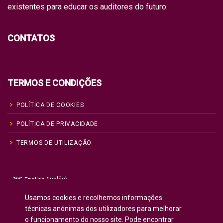
existentes para educar os auditores do futuro.
CONTATOS
TERMOS E CONDIÇÕES
POLÍTICA DE COOKIES
POLÍTICA DE PRIVACIDADE
TERMOS DE UTILIZAÇÃO
Inglês
English
(
)
Russo
Русский
(
)
Usamos cookies e recolhemos informações
Espanhol
Español
técnicas anónimas dos utilizadores para melhorar
(
)
o funcionamento do nosso site. Pode encontrar
Francês
Français
(
)