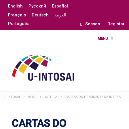
English
Русский
Español
Français
Deutsch
العربية
Português
Sessao
Registar
U-INTOSAI
>
BLOG
>
NOTÍCIA
>
CARTAS DO PRESIDENTE DA INTOSAI
CARTAS DO