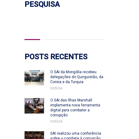
PESQUISA
Pesquisar
por:
POSTS RECENTES
O SAI da Mongólia recebeu
delegações do Quirguistão, da
Coreia e da Turquia
notícia
O SAI das Ilhas Marshall
implementa nova ferramenta
digital para combater a
corrupção
notícia
SAI realizou uma conferência
sobre o combate à corrupção