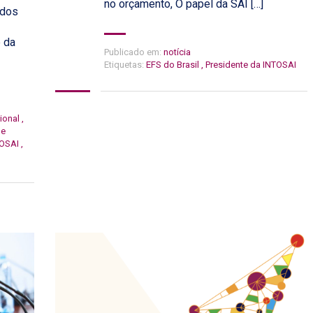
no orçamento, O papel da SAI […]
 dos
e da
Publicado em:
notícia
Etiquetas:
EFS do Brasil
,
Presidente da INTOSAI
ional
,
de
TOSAI
,