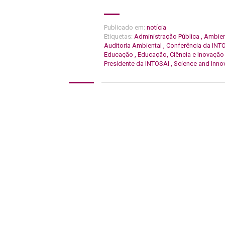
Publicado em:
notícia
Etiquetas:
Administração Pública
,
Ambie
Auditoria Ambiental
,
Conferência da INT
Educação
,
Educação, Ciência e Inovaçã
Presidente da INTOSAI
,
Science and Inno