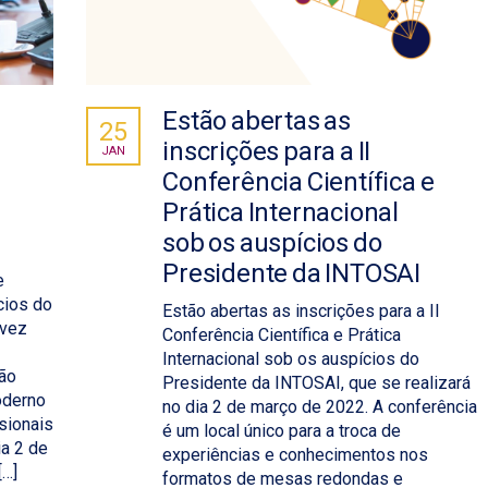
Estão abertas as
25
inscrições para a II
JAN
Conferência Científica e
a
Prática Internacional
sob os auspícios do
Presidente da INTOSAI
e
cios do
Estão abertas as inscrições para a II
 vez
Conferência Científica e Prática
Internacional sob os auspícios do
são
Presidente da INTOSAI, que se realizará
oderno
no dia 2 de março de 2022. A conferência
sionais
é um local único para a troca de
ia 2 de
experiências e conhecimentos nos
[…]
formatos de mesas redondas e