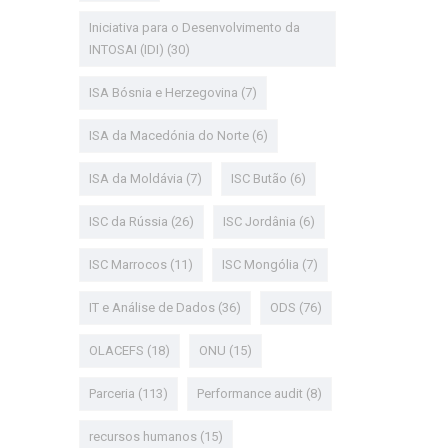
Iniciativa para o Desenvolvimento da
INTOSAI (IDI)
(30)
ISA Bósnia e Herzegovina
(7)
ISA da Macedónia do Norte
(6)
ISA da Moldávia
(7)
ISC Butão
(6)
ISC da Rússia
(26)
ISC Jordânia
(6)
ISC Marrocos
(11)
ISC Mongólia
(7)
IT e Análise de Dados
(36)
ODS
(76)
OLACEFS
(18)
ONU
(15)
Parceria
(113)
Performance audit
(8)
recursos humanos
(15)