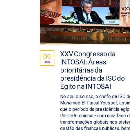
XXV Congresso da
09
INTOSAI: Áreas
JAN
prioritárias da
presidência da ISC do
Egito na INTOSAI
No seu discurso, o chefe da ISC do
Mohamed El-Faisal Youssef, assin
que o período da presidência egíp
INTOSAI coincide com uma fase 
transformações globais nos sist
gestão das finanças públicas, be