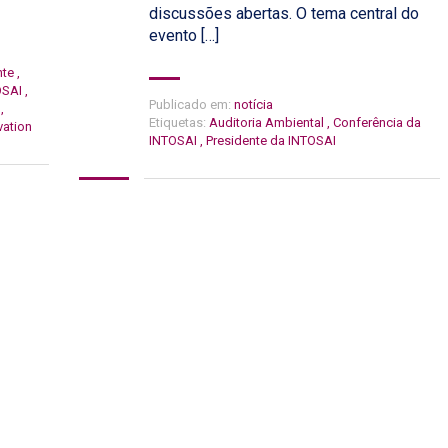
discussões abertas. O tema central do
evento […]
nte
,
OSAI
,
Publicado em:
notícia
o
,
Etiquetas:
Auditoria Ambiental
,
Conferência da
vation
INTOSAI
,
Presidente da INTOSAI