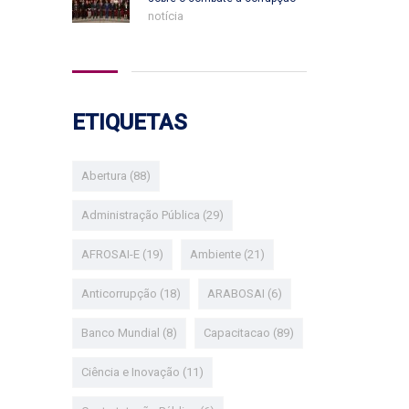
notícia
ETIQUETAS
Abertura
(88)
Administração Pública
(29)
AFROSAI-E
(19)
Ambiente
(21)
Anticorrupção
(18)
ARABOSAI
(6)
Banco Mundial
(8)
Capacitacao
(89)
Ciência e Inovação
(11)