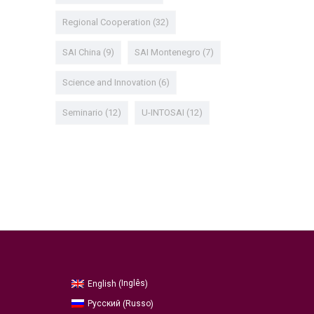
Regional Cooperation
(32)
SAI China
(9)
SAI Montenegro
(7)
Science and Innovation
(6)
Seminario
(12)
U-INTOSAI
(12)
Inglês
English
(
)
Russo
Русский
(
)