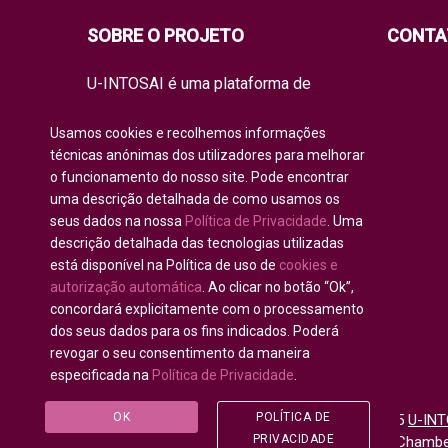
SOBRE O PROJETO
CONTA
U-INTOSAI é uma plataforma de
educação on-line para todos os
membros da INTOSAI, criada como um
Usamos cookies e recolhemos informações
espaço único para partilhar
técnicas anónimas dos utilizadores para melhorar
experiências e conhecimento.
o funcionamento do nosso site. Pode encontrar
A universidade oferece à comunidade
uma descrição detalhada de como usamos os
de auditoria global formatos de
seus dados na nossa
Política de Privacidade
. Uma
aprendizagem clássicos, bem como
os melhores projetos de formação e
descrição detalhada das tecnologias utilizadas
manuais práticos da INTOSAI, que
está disponível na Política de uso de
cookies e
combinam as iniciativas académicas
autorização automática
. Ao clicar no botão “Ok”,
existentes para educar os auditores
concordará explicitamente com o processamento
do futuro.
dos seus dados para os fins indicados. Poderá
revogar o seu consentimento da maneira
especificada na
Política de Privacidade
.
OK
POLÍTICA DE
Todos os direitos reservados © 2020 - 2025
U-INT
PRIVACIDADE
para Comunidade da INTOSAI
©
Accounts Chamber