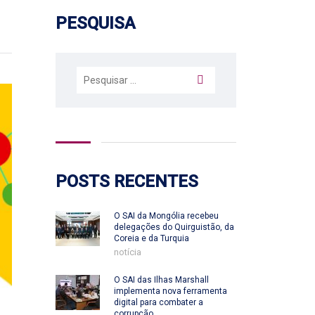
PESQUISA
Pesquisar
por:
POSTS RECENTES
O SAI da Mongólia recebeu
delegações do Quirguistão, da
Coreia e da Turquia
notícia
O SAI das Ilhas Marshall
implementa nova ferramenta
digital para combater a
corrupção