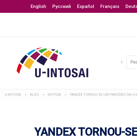
English
Русский
Español
Français
Deut
U-INTOSAI
>
BLOG
>
NOTÍCIA
>
YANDEX TORNOU-SE UM PARCEIRO DA U-
YANDEX TORNOU-SE