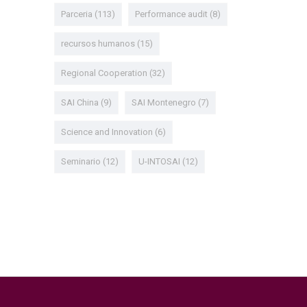
Parceria
(113)
Performance audit
(8)
recursos humanos
(15)
Regional Cooperation
(32)
SAI China
(9)
SAI Montenegro
(7)
Science and Innovation
(6)
Seminario
(12)
U-INTOSAI
(12)