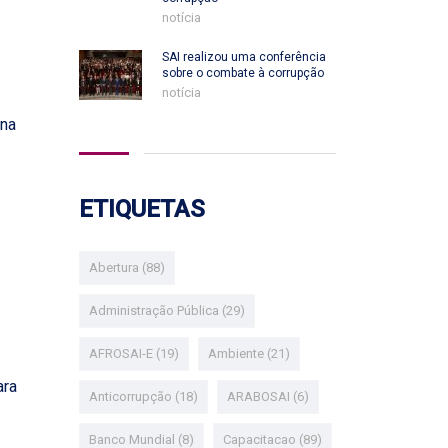
notícia
SAI realizou uma conferência
sobre o combate à corrupção
notícia
na
ETIQUETAS
Abertura
(88)
Administração Pública
(29)
AFROSAI-E
(19)
Ambiente
(21)
ara
Anticorrupção
(18)
ARABOSAI
(6)
Banco Mundial
(8)
Capacitacao
(89)