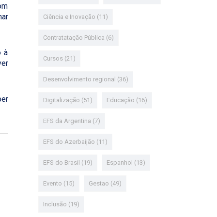
com
har
Ciência e Inovação
(11)
Contratatação Pública
(6)
o à
Cursos
(21)
ver
Desenvolvimento regional
(36)
ber
Digitalização
(51)
Educação
(16)
EFS da Argentina
(7)
EFS do Azerbaijão
(11)
EFS do Brasil
(19)
Espanhol
(13)
Evento
(15)
Gestao
(49)
Inclusão
(19)