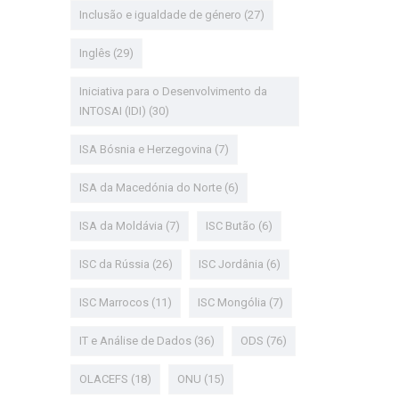
Inclusão e igualdade de género
(27)
Inglês
(29)
Iniciativa para o Desenvolvimento da
INTOSAI (IDI)
(30)
ISA Bósnia e Herzegovina
(7)
ISA da Macedónia do Norte
(6)
ISA da Moldávia
(7)
ISC Butão
(6)
ISC da Rússia
(26)
ISC Jordânia
(6)
ISC Marrocos
(11)
ISC Mongólia
(7)
IT e Análise de Dados
(36)
ODS
(76)
OLACEFS
(18)
ONU
(15)