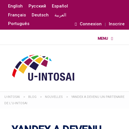
English
Русский
Español
Français
Deutsch
العربية
Português
Connexion
Inscrire
U-INTOSAI
>
BLOG
>
NOUVELLES
>
YANDEX A DEVENU UN PARTENAIRE
DE L’U-INTOSAI