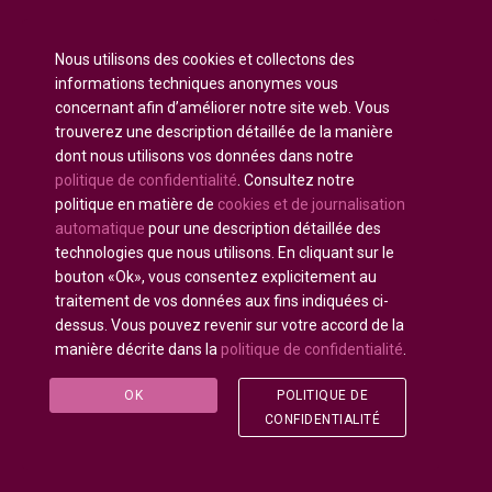
Anglais
English
(
)
Nous utilisons des cookies et collectons des
Russe
Русский
(
)
informations techniques anonymes vous
Espagnol
Español
concernant afin d’améliorer notre site web. Vous
(
)
trouverez une description détaillée de la manière
Français
dont nous utilisons vos données dans notre
Allemand
Deutsch
(
)
politique de confidentialité
. Consultez notre
Arabe
العربية
(
)
politique en matière de
cookies et de journalisation
automatique
pour une description détaillée des
Portugais - du Portugal
Português
(
)
technologies que nous utilisons. En cliquant sur le
bouton «Ok», vous consentez explicitement au
traitement de vos données aux fins indiquées ci-
dessus. Vous pouvez revenir sur votre accord de la
manière décrite dans la
politique de confidentialité
.
Tous droits réservés © 2020 - 2025
U-INTOSAI
—
L'Université numérique pour la communauté de
OK
POLITIQUE DE
l'INTOSAI ©
Accounts Chamber of the Russian
CONFIDENTIALITÉ
Federation
©
FSI «CEAIT SP»